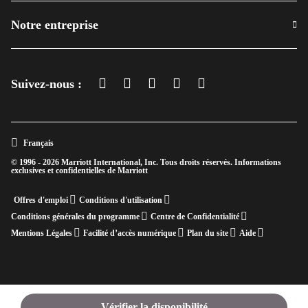
Notre entreprise
Facebook
Instagram
Twitter
Linkedin
Youtube
Suivez-nous :
Ouvre une nouvelle fenêtre
Ouvre une nouvelle fenêtre
Ouvre une nouvelle fenêtre
Ouvre une nouvelle fenêtre
Ouvre une nouvelle fenê
Français
© 1996 - 2026 Marriott International, Inc. Tous droits réservés. Informations
exclusives et confidentielles de Marriott
Ouvre une nouvelle fenêtre
Offres d'emploi
Conditions d'utilisation
Conditions générales du programme
Centre de Confidentialité
Mentions Légales
Facilité d’accès numérique
Plan du site
Aide
Vérifier la disponibilité