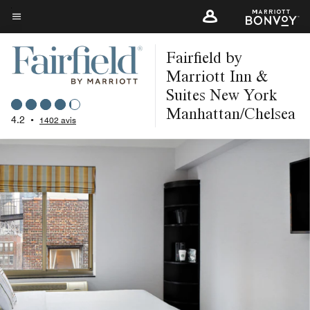
Skip
to
Texte du menu
main
Fairfield by
content
Marriott Inn &
Suites New York
Manhattan/Chelsea
4.2
•
1402 avis