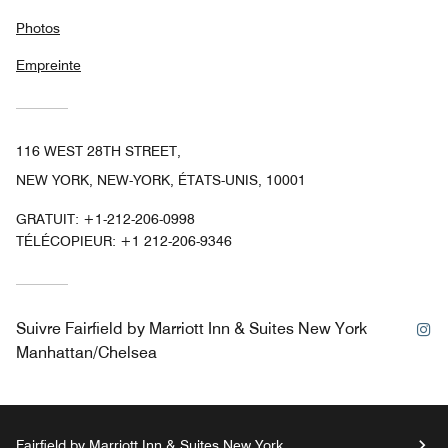
Photos
Empreinte
116 WEST 28TH STREET,
NEW YORK, NEW-YORK, ÉTATS-UNIS, 10001
GRATUIT:
+1-212-206-0998
TÉLÉCOPIEUR:
+1 212-206-9346
In
Suivre
Fairfield by Marriott Inn & Suites New York
Manhattan/Chelsea
Fairfield by Marriott Inn & Suites New York