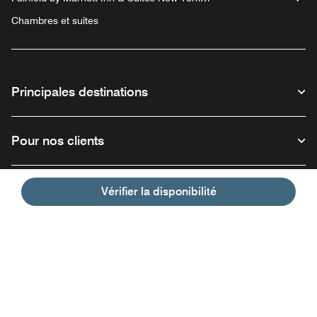
Manhattan/Chelsea
Chambres et suites
Principales destinations
Pour nos clients
Notre entreprise
Vérifier la disponibilité
Facebook
Instagram
Twitter
Linkedin
Youtube
Suivez-nous :
Ouvre une nouvelle fenêtre
Ouvre une nouvelle fenêtre
Ouvre une nouvelle fenêtre
Ouvre une nouvelle fe
Ouvre une nouve
Français