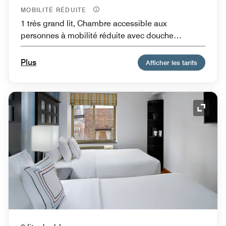
MOBILITÉ RÉDUITE
1 très grand lit, Chambre accessible aux
personnes à mobilité réduite avec douche
accessible en fauteuil roulant, Accessible aux
sourds et malentendants
Plus
Afficher les tarifs
Icône 