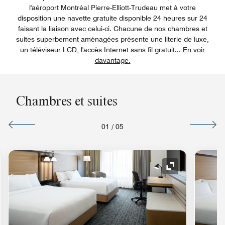
l'aéroport Montréal Pierre-Elliott-Trudeau met à votre
disposition une navette gratuite disponible 24 heures sur 24
faisant la liaison avec celui-ci. Chacune de nos chambres et
suites superbement aménagées présente une literie de luxe,
un téléviseur LCD, l'accès Internet sans fil gratuit
...
En voir
davantage.
Chambres et suites
01
/
05
e de développement
Icône de déve