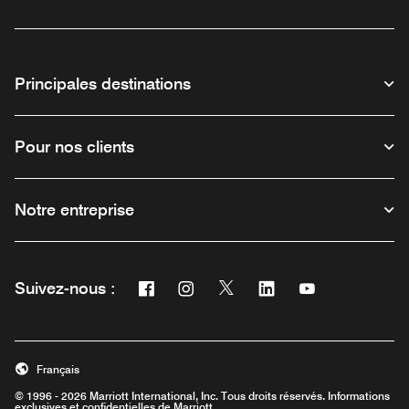
Principales destinations
Pour nos clients
Notre entreprise
Facebook
Instagram
Twitter
Linkedin
Youtube
Suivez-nous :
Ouvre une nouvelle fenêtre
Ouvre une nouvelle fenêtre
Ouvre une nouvelle fenêtre
Ouvre une nouvelle fe
Ouvre une nouve
Français
© 1996 - 2026 Marriott International, Inc. Tous droits réservés. Informations
exclusives et confidentielles de Marriott