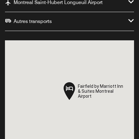
Montreal Saint-Hubert Longueuil Airport
Autres transports
Fairfield by Marriott Inn
Fairfield by Marriott Inn
& Suites Montreal
& Suites Montreal
Airport
Airport