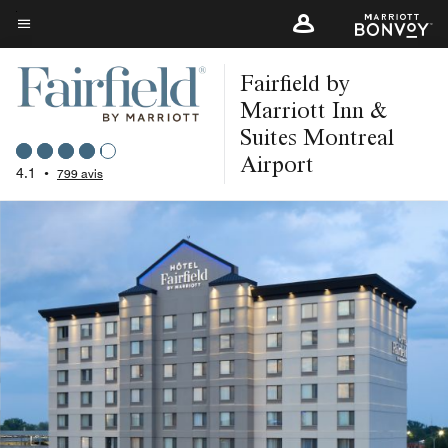
Skip
to
Texte du menu
main
Fairfield by
content
Marriott Inn &
Suites Montreal
Airport
4.1
•
799 avis