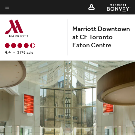
Skip
to
Texte du menu
main
Marriott Downtown
content
at CF Toronto
Eaton Centre
4.4
•
3175 avis