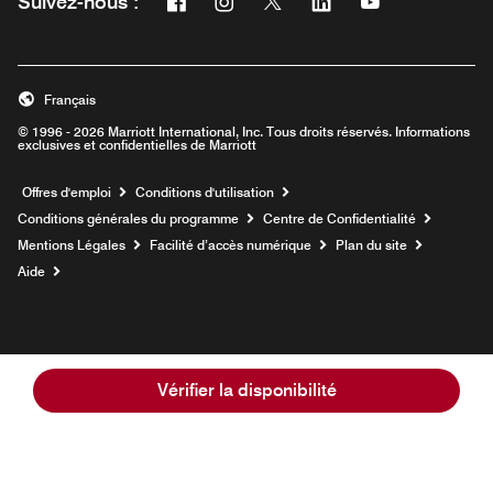
Suivez-nous :
Ouvre une nouvelle fenêtre
Ouvre une nouvelle fenêtre
Ouvre une nouvelle fenêtre
Ouvre une nouvelle fe
Ouvre une nouve
Français
© 1996 - 2026 Marriott International, Inc. Tous droits réservés. Informations
exclusives et confidentielles de Marriott
Ouvre une nouvelle fenêtre
Offres d'emploi
Conditions d'utilisation
Conditions générales du programme
Centre de Confidentialité
Mentions Légales
Facilité d’accès numérique
Plan du site
Aide
Vérifier la disponibilité