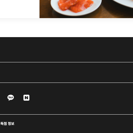
e
WeChat
KaKao
Naver
트 독점 정보