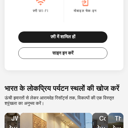
फ़्री WI-FI
मोबाइल चेक-इन
फ़्री में शामिल हों
साइन इन करें
भारत के लोकप्रिय पर्यटन स्थलों की खोज करें​
ऊंची इमारतों से लेकर आरामदेह रिसॉर्ट्स तक, विकल्पों की एक विस्तृत
श्रृंखला का अनुभव करें।
तिरुपति
जयपुर
रणथंभौर​
Courtyar
The
JW
by
West
Marriott