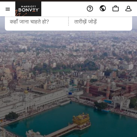
मैरियट बोनवॉय
डेस्टिनेशन
तारीख़
मेनू खोलें