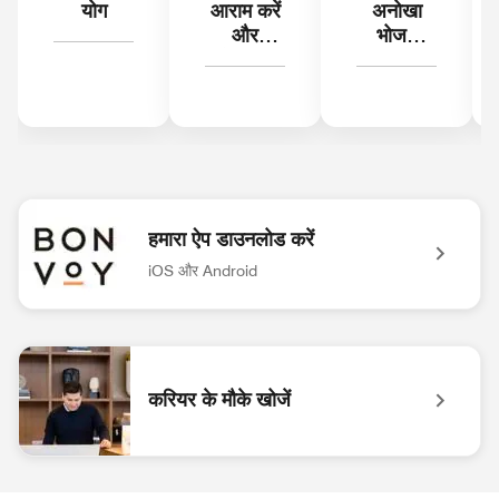
योग​
आराम करें
अनोखा
और
भोजन
तरोताज़ा हों​
अनुभव​
हमारा ऐप डाउनलोड करें
iOS और Android
Bonvoy ऐप लोगो Marriott Bonvoy™ ऐप के साथ अनोखा अनुभव अनलॉक करें. 
करियर के मौके खोजें