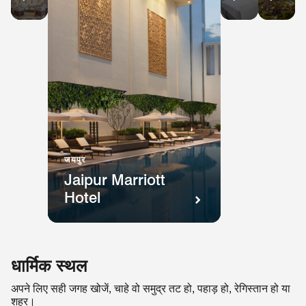
Marriott
Jaip
Ranthambore
Tirupati
Kan
Resort
Kalw
and
Reso
Spa​
and
Spa
जयपुर​
Jaipur Marriott
Hotel
धार्मिक स्थल
अपने लिए सही जगह खोजें, चाहे वो समुद्र तट हो, पहाड़ हो, रेगिस्तान हो या
शहर।​