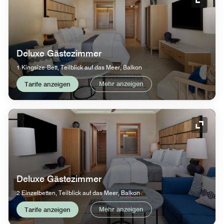
Symbol
Deluxe Gästezimmer
1 Kingsize-Bett, Teilblick auf das Meer, Balkon
Mehr anzeigen
Tarife anzeigen
Symbol
Deluxe Gästezimmer
2 Einzelbetten, Teilblick auf das Meer, Balkon
Mehr anzeigen
Tarife anzeigen