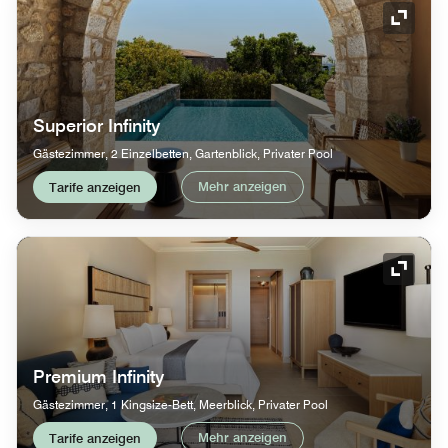
Symbol
Superior Infinity
Gästezimmer, 2 Einzelbetten, Gartenblick, Privater Pool
Mehr anzeigen
Tarife anzeigen
Symbol
Premium Infinity
Gästezimmer, 1 Kingsize-Bett, Meerblick, Privater Pool
Mehr anzeigen
Tarife anzeigen