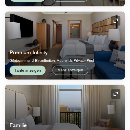
Symbol
Premium Infinity
Gästezimmer, 2 Einzelbetten, Meerblick, Privater Pool
Mehr anzeigen
Tarife anzeigen
Symbol
Familie