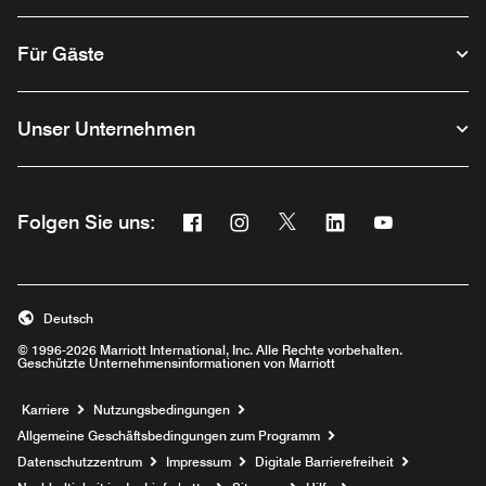
Für Gäste
Unser Unternehmen
Facebook
Instagram
Twitter
Linkedin
Youtube
Folgen Sie uns:
Opens a new window
Opens a new window
Opens a new window
Opens a new wind
Opens a new
Deutsch
© 1996-2026 Marriott International, Inc. Alle Rechte vorbehalten.
Geschützte Unternehmensinformationen von Marriott
Opens a new window
Karriere
Nutzungsbedingungen
Allgemeine Geschäftsbedingungen zum Programm
Datenschutzzentrum
Impressum
Digitale Barrierefreiheit