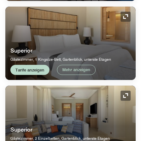
Symbol
Superior
Gästezimmer, 1 Kingsize-Bett, Gartenblick, unterste Etagen
Mehr anzeigen
Tarife anzeigen
Symbol
Superior
Gästezimmer, 2 Einzelbetten, Gartenblick, unterste Etagen