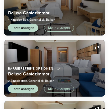
Deluxe Gästezimmer
1 Kingsize-Bett, Gartenblick, Balkon
Mehr anzeigen
Tarife anzeigen
Symbol
BARRIEREFREIE OPTIONEN
Deluxe Gästezimmer
2 Einzelbetten, Gartenblick, Balkon
Mehr anzeigen
Tarife anzeigen