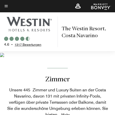
Skip
to
Menütext
main
content
The Westin Resort,
Costa Navarino
4.6
•
1317 Bewertungen
Zimmer
Unsere 445 Zimmer und Luxury Suiten an der Costa
Navarino, davon 131 mit privaten Infinity-Pools,
verfügen über private Terrassen oder Balkone, damit
Sie die wunderschöne Umgebung erleben können. Sie
bieten
...
Mehr