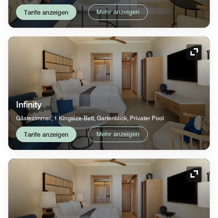
Mehr anzeigen
Tarife anzeigen
Symbol
Infinity
Gästezimmer, 1 Kingsize-Bett, Gartenblick, Privater Pool
Mehr anzeigen
Tarife anzeigen
Symbol