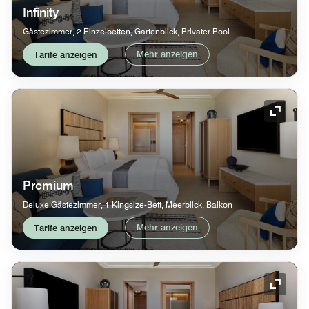
Infinity
Gästezimmer, 2 Einzelbetten, Gartenblick, Privater Pool
Mehr anzeigen
Tarife anzeigen
Symbol
Premium
Deluxe Gästezimmer, 1 Kingsize-Bett, Meerblick, Balkon
Mehr anzeigen
Tarife anzeigen
Symbol