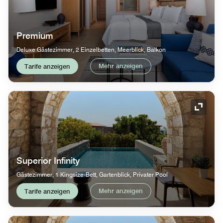
Premium
Deluxe Gästezimmer, 2 Einzelbetten, Meerblick, Balkon
Mehr anzeigen
Tarife anzeigen
Symbol
Superior Infinity
Gästezimmer, 1 Kingsize-Bett, Gartenblick, Privater Pool
Mehr anzeigen
Tarife anzeigen