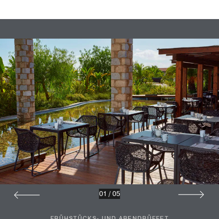
01
/
05
FRÜHSTÜCKS- UND ABENDBÜFFET