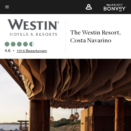
Skip
to
Menütext
main
content
The Westin Resort,
Costa Navarino
4.6
•
1314 Bewertungen