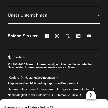
Unser Unternehmen
Facebook
Instagram
Twitter
Linkedin
Youtube
Folgen Sie uns:
Öffnet ein neues Fenster
Öffnet ein neues Fenster
Öffnet ein neues Fenste
Öffnet ein neues 
Öffnet ein 
Deutsch
© 1996-2026 Marriott International, Inc. Alle Rechte vorbehalten.
Geschützte Unternehmensinformationen von Marriott
Öffnet ein neues Fenster
Karriere
Nutzungsbedingungen
Allgemeine Geschäftsbedingungen zum Programm
Datenschutzzentrum
Impressum
Digitale Barrierefreiheit
Nachhaltigkeit in der Lieferkette
Sitemap
Hilfe
prod31,14DE8313-CE32-5A51-925C-065874DD4513,NA
Ausgewählte Unterkünfte (1)