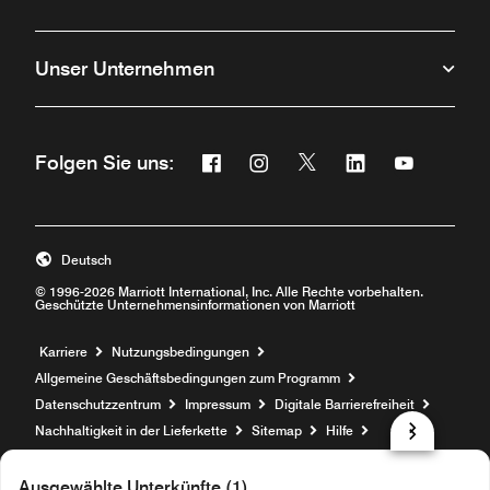
Unser Unternehmen
Facebook
Instagram
Twitter
Linkedin
Youtube
Folgen Sie uns:
Öffnet ein neues Fenster
Öffnet ein neues Fenster
Öffnet ein neues Fenste
Öffnet ein neues 
Öffnet ein 
Deutsch
© 1996-2026 Marriott International, Inc. Alle Rechte vorbehalten.
Geschützte Unternehmensinformationen von Marriott
Öffnet ein neues Fenster
Karriere
Nutzungsbedingungen
Allgemeine Geschäftsbedingungen zum Programm
Datenschutzzentrum
Impressum
Digitale Barrierefreiheit
Nachhaltigkeit in der Lieferkette
Sitemap
Hilfe
prod31,84D52AA5-D5F2-5B00-82F2-26F6B07B4592,NA
Ausgewählte Unterkünfte (1)