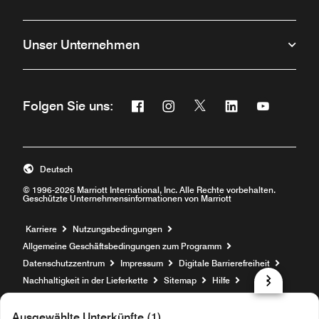
Unser Unternehmen
Facebook
Instagram
Twitter
Linkedin
Youtube
Folgen Sie uns:
Öffnet ein neues Fenster
Öffnet ein neues Fenster
Öffnet ein neues Fenste
Öffnet ein neues 
Öffnet ein 
Deutsch
© 1996-2026 Marriott International, Inc. Alle Rechte vorbehalten.
Geschützte Unternehmensinformationen von Marriott
Öffnet ein neues Fenster
Karriere
Nutzungsbedingungen
Allgemeine Geschäftsbedingungen zum Programm
Datenschutzzentrum
Impressum
Digitale Barrierefreiheit
Nachhaltigkeit in der Lieferkette
Sitemap
Hilfe
prod31,465ECB48-45F0-5F86-8B23-32ED76677314,NA
Ausgewählte Unterkünfte (1)