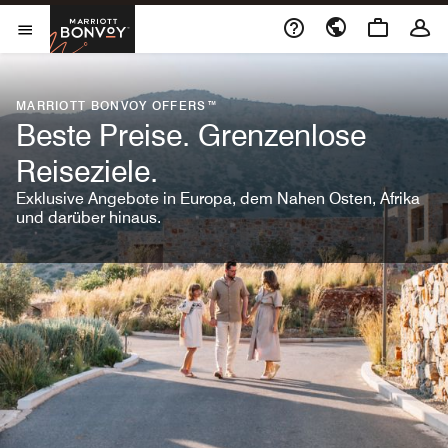
Skip to Content
Marriott Bonvoy
Menu öffnen
MARRIOTT BONVOY OFFERS™
Beste Preise. Grenzenlose
Reiseziele.
Exklusive Angebote in Europa, dem Nahen Osten, Afrika
und darüber hinaus.