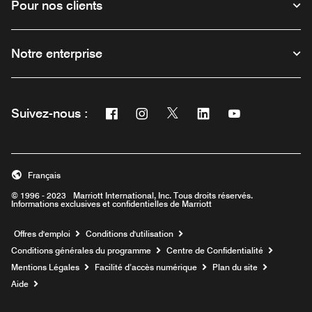
Pour nos clients
Notre enterprise
Facebook
Instagram
Twitter
Linkedin
Youtube
Suivez-nous :
Ouvre une nouvelle fenêtre
Ouvre une nouvelle fenêtre
Ouvre une nouvelle fenêtre
Ouvre une nouvelle fe
Ouvre une nouve
Français
© 1996 - 2023 Marriott International, Inc. Tous droits réservés.
Informations exclusives et confidentielles de Marriott
Ouvre une nouvelle fenêtre
Offres d'emploi
Conditions d'utilisation
Conditions générales du programme
Centre de Confidentialité
Mentions Légales
Facilité d’accès numérique
Plan du site
Aide