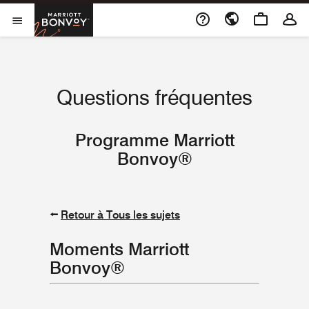
Accès direct au sommaire
Marriott Bonvoy
Ouvrir le menu
Questions fréquentes
Programme Marriott
Bonvoy®
⭠
Retour à Tous les sujets
Moments Marriott
Bonvoy®