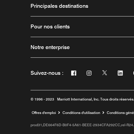
Principales destinations
Pour nos clients
Notre enterprise
Facebook
Instagram
Twitter
Link
Suivez-nous :
Ouvre une nouvelle fenêtre
Ouvre une nouvelle f
Ouvre une nou
Ouvre 
© 1996 - 2023 Marriott International, Inc. Tous droits réservés.
Ouvre une nouvelle fenêtre
Offres d'emploi
Conditions d'utilisation
Conditions gén
prod31,DE664F6D-B0F4-5A61-BEEE-2934CFA292CC,rel-R24.