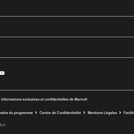
edin
Youtube
enêtre
velle fenêtre
une nouvelle fenêtre
Ouvre une nouvelle fenêtre
 Informations exclusives et confidentielles de Marriott
érales du programme
Centre de Confidentialité
Mentions Légales
Facili
9.4