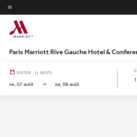
Skip
to
Texte du menu
main
content
Paris Marriott Rive Gauche Hotel & Confer
Aperçu général de l’hôtel
Chambres
Su
C
DATES
(
1
NUIT)
1
ve, 07 août
sa, 08 août