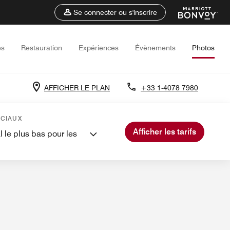
Se connecter ou s'inscrire
es
Restauration
Expériences
Évènements
Photos
AFFICHER LE PLAN
+33 1-4078 7980
ues à proximité
Évènements et réunions
ÉCIAUX
Afficher les tarifs
l le plus bas pour les