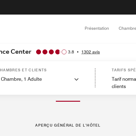
Présentation
Chambr
ence Center
3.8
•
1302 avis
ites
Services
Caractéristiques
Restauration
Sports et loisirs
Sites touristiq
HAMBRES ET CLIENTS
TARIFS SP
Chambre,
1
Adulte
Tarif norma
clients
PHOTOS ET VIDÉOS
APERÇU GÉNÉRAL DE L’HÔTEL