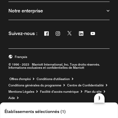
Notre enterprise
Facebook
Instagram
Twitter
Linkedin
Youtube
Suivez-nous :
Ouvre une nouvelle fenêtre
Ouvre une nouvelle fenêtre
Ouvre une nouvelle fenêt
Ouvre une nouvelle 
Ouvre une nou
Français
© 1996 - 2023 Marriott International, Inc. Tous droits réservés.
Informations exclusives et confidentielles de Marriott
Ouvre une nouvelle fenêtre
Offres d'emploi
Conditions d'utilisation
Conditions générales du programme
Centre de Confidentialité
Mentions Légales
Facilité d’accès numérique
Plan du site
Aide
prod31,3F20A59D-F962-5301-B4C8-9D0A9E22159E,rel-R24.9.4
Établissements sélectionnés (1)