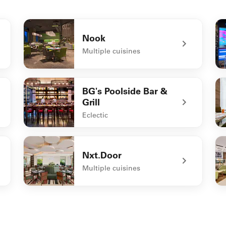
Nook
Multiple cuisines
undefined Nook
un
BG's Poolside Bar &
Grill
Eclectic
undefined BG's Poolside Bar & Grill
un
Nxt.Door
Multiple cuisines
undefined Nxt.Door
un