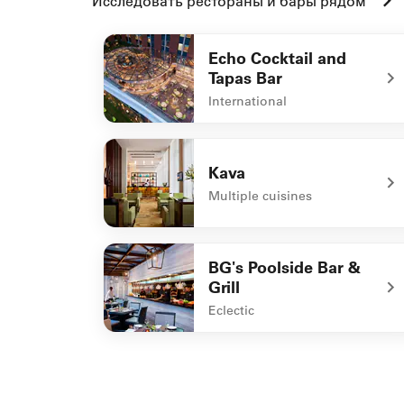
Исследовать рестораны и бары рядом
Echo Cocktail and
Tapas Bar
International
undefined Echo Cocktail and Tapas Bar
Kava
Multiple cuisines
undefined Kava
BG's Poolside Bar &
Grill
Eclectic
undefined BG's Poolside Bar & Grill