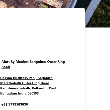
Aloft By Marriott Bengaluru Outer Ring
Opens In New Window
Road
Cessna Business Park, Sarjapur -
Marathahalli Outer Ring Road,
Kadubeesanahalli, Bellandur Post
Opens In New Window
Bengaluru
India
560103
+91 9739163630