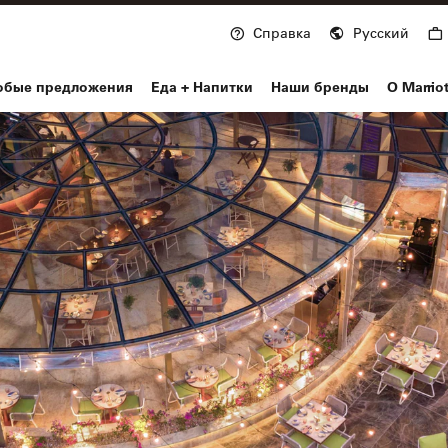
Справка
Русский
nvoy
обые предложения
Еда + Напитки
Наши бренды
О Marrio