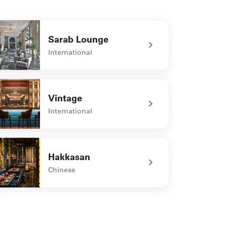
Sarab Lounge
International
defined Sarab Lounge
Vintage
International
defined Vintage
Hakkasan
Chinese
defined Hakkasan