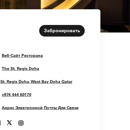
Забронировать
Opens In New Window
Веб-Сайт Ресторана
Opens In New Window
The St. Regis Doha
Opens In New Window
St. Regis Doha, West Bay
Doha
Qatar
+974 444 60170
Адрес Электронной Почты Для Связи
Opens In New Window
Opens In New Window
Opens In New Window