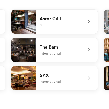
Astor Grill
Grill
undefined Astor Grill
un
The Barn
International
undefined The Barn
un
SAX
International
undefined SAX
un