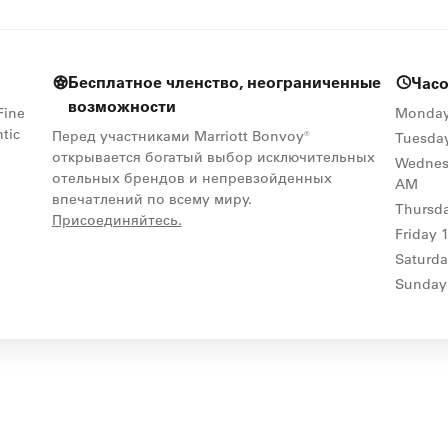
Бесплатное членство, неограниченные
Час
возможности
Fine
Monda
tic
Перед участниками Marriott Bonvoy®
Tuesda
открывается богатый выбор исключительных
Wednes
отельных брендов и непревзойденных
AM
впечатлений по всему миру.
Thursd
opens in new window
Присоединяйтесь.
Friday
Saturd
Sunday