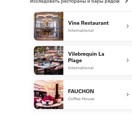
Исследовать рестораны и бары рядом
Vine Restaurant
International
undefined Vine Restaurant
Vilebrequin La
Plage
International
undefined Vilebrequin La Plage
FAUCHON
Coffee House
undefined FAUCHON