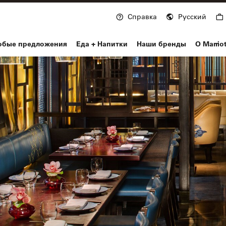
Справка
Русский
nvoy
обые предложения
Еда + Напитки
Наши бренды
О Marrio