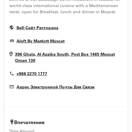
world-class international cuisine with a Mediterranean
twist, open for Breakfast, lunch and dinner in Muscat.
Opens In New Window
Веб-Сайт Ресторана
Opens In New Window
Aloft By Marriott Muscat
396 Ghala, Al Azaiba South, Post Box 1465
Muscat
Opens In New Window
Oman
130
+968 2270 1777
Адрес Электронной Почты Для Связи
Впечатления
Dine Around