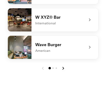
undefined The Backstage
W XYZ® Bar
International
undefined W XYZ® Bar
Wave Burger
American
undefined Wave Burger