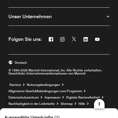
Unser Unternehmen
Facebook
Instagram
Twitter
Linkedin
Youtube
Folgen Sie uns:
Öffnet ein neues Fenster
Öffnet ein neues Fenster
Öffnet ein neues Fenste
Öffnet ein neues 
Öffnet ein 
Deutsch
© 1996-2026 Marriott International, Inc. Alle Rechte vorbehalten.
Geschützte Unternehmensinformationen von Marriott
Öffnet ein neues Fenster
Karriere
Nutzungsbedingungen
Allgemeine Geschäftsbedingungen zum Programm
Datenschutzzentrum
Impressum
Digitale Barrierefreiheit
Nachhaltigkeit in der Lieferkette
Sitemap
Hilfe
prod31,85C121F5-73CE-5AED-84ED-7CEF4536C000,NA
Ausgewählte Unterkünfte (1)