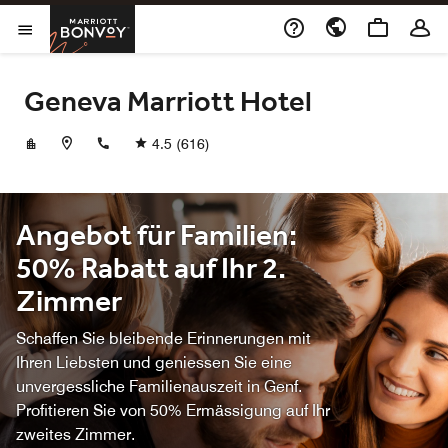
Skip to Content
Marriott Bonvoy
Menu öffnen
Geneva Marriott Hotel
+41228278100
4.5
(616)
Angebot für Familien:
50% Rabatt auf Ihr 2.
Zimmer
Schaffen Sie bleibende Erinnerungen mit
Ihren Liebsten und geniessen Sie eine
unvergessliche Familienauszeit in Genf.
Profitieren Sie von 50% Ermässigung auf Ihr
zweites Zimmer.