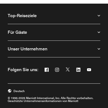
Top-Reiseziele
Für Gäste
Unser Unternehmen
Facebook
Instagram
Twitter
Linkedin
Youtube
Folgen Sie uns:
Öffnet ein neues Fenster
Öffnet ein neues Fenster
Öffnet ein neues Fenste
Öffnet ein neues 
Öffnet ein 
Deutsch
© 1996-2026 Marriott International, Inc. Alle Rechte vorbehalten.
Geschützte Unternehmensinformationen von Marriott