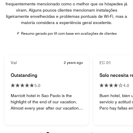
frequentemente mencionado como o melhor que os hóspedes já
viram. Alguns poucos clientes mencionam instalações
ligeiramente envelhecidas e problemas pontuais de Wi-Fi, mas a
maioria considera a experiência geral excelente.
Resumo gerado por IA com base em avaliações de clientes
Val
2 years ago
EC 01
Outstanding
Solo necesita 
5.0
4.0
Marriott hotel in Sao Paolo is the
Buen hotel, bien 
highlight of the end of our vacation.
servicio y actitud
Almost every year after our vacation
Pero hay fallas e
visiting families and before our
excusado que no f
international travel back to the USA
que no encienden
we enjoy to stay a couple of nights to
relax and be prepared for the long trip