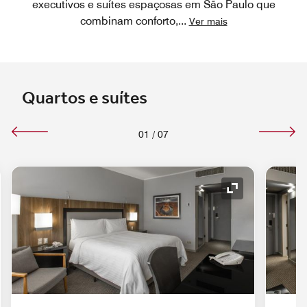
executivos e suítes espaçosas em São Paulo que
combinam conforto,
...
Ver mais
Quartos e suítes
01
/
07
e de expansão
Ícone de expa