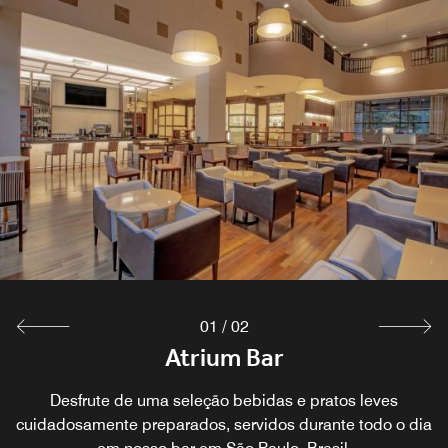
01
/
02
Cafe Deville
Atrium Bar
O Café Deville, nosso famoso restaurante em São Paulo,
Desfrute de uma seleção bebidas e pratos leves
cuidadosamente preparados, servidos durante todo o dia
oferece um abrangente buffet internacional, um menu à la