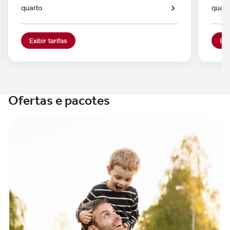
quarto
quart
Exibir tarifas
Exi
Ofertas e pacotes