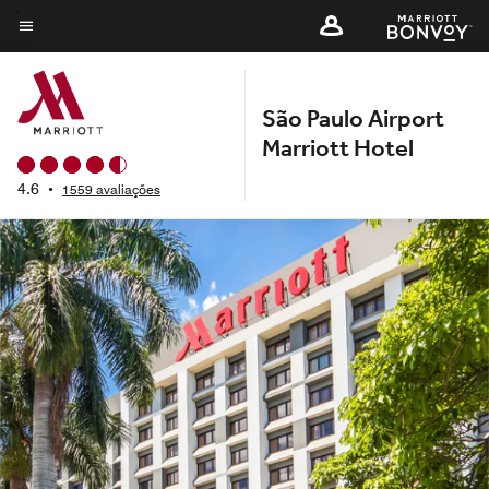
Skip
to
Texto do menu
main
content
São Paulo Airport
Marriott Hotel
4.6
•
1559 avaliações