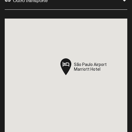
Outro transporte
São Paulo Airport
São Paulo Airport
Marriott Hotel
Marriott Hotel