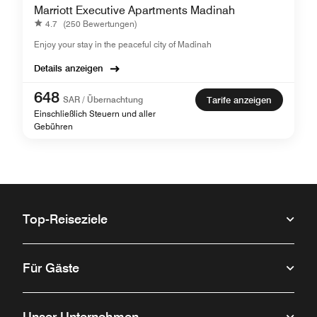
Marriott Executive Apartments Madinah
4.7
(250 Bewertungen)
Enjoy your stay in the peaceful city of Madinah
Details anzeigen
648
SAR / Übernachtung
Tarife anzeigen
Einschließlich Steuern und aller
Gebühren
Top-Reiseziele
Für Gäste
Unser Unternehmen