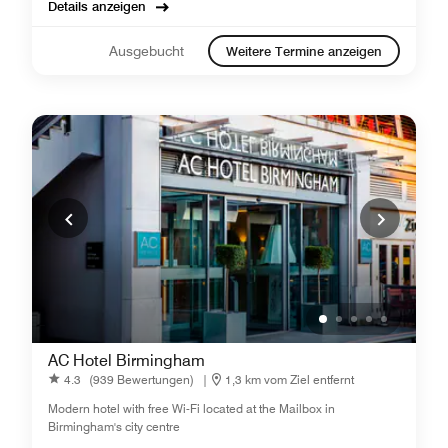
Details anzeigen
Ausgebucht
Weitere Termine anzeigen
AC Hotel Birmingham
4.3
(939 Bewertungen)
|
1,3 km vom Ziel entfernt
Modern hotel with free Wi-Fi located at the Mailbox in
Birmingham's city centre