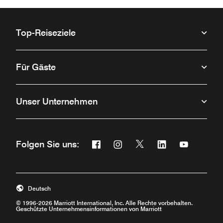
Top-Reiseziele
Für Gäste
Unser Unternehmen
Facebook
Instagram
Twitter
Linkedin
Youtube
Folgen Sie uns:
Öffnet ein neues Fenster
Öffnet ein neues Fenster
Öffnet ein neues Fenste
Öffnet ein neues 
Öffnet ein 
Deutsch
© 1996-2026 Marriott International, Inc. Alle Rechte vorbehalten.
Geschützte Unternehmensinformationen von Marriott