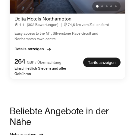
Delta Hotels Northampton
4.1
(302 Bewertungen)
|
74,6 km vom Ziel entfernt
Easy access to the M1, Silverstone Race circuit and
Northampton town centre.
Details anzeigen
264
GBP / Übernachtung
Tarife anzeigen
Einschließlich Steuern und aller
Gebühren
Beliebte Angebote in der
Nähe
Mehr anzeigen