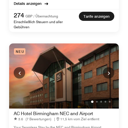
Details anzeigen
274
GBP / Übernachtung
Tarife anzeigen
Einschließlich Steuern und aller
Gebühren
NEU
AC Hotel Birmingham NEC and Airport
3.6
(7 Bewertungen)
|
11,5 km vom Ziel entfernt
Your Seamless Stay by the NEC and Birmingham Airport