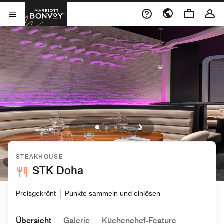
Skip to Content
Marriott Bonvoy
Menu öffnen
STEAKHOUSE
STK Doha
Preisgekrönt
Punkte sammeln und einlösen
Übersicht
Galerie
Küchenchef-Feature