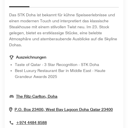
Das STK Doha ist bekannt für kühne Speiseerlebnisse und
einen modernen Touch und interpretiert das klassische
Steakhouse mit einem stilvollen Twist neu. Im 23. Stock
gelegen, bietet es erstklassige Stücke, eine belebte
Atmosphäre und atemberaubende Ausblicke auf die Skyline
Dohas.
Auszeichnungen
Taste of Qatar - 3 Star Recognition - STK Doha
Best Luxury Restaurant Bar in Middle East - Haute
Grandeur Awards 2025
Opens In New Window
The Ritz-Carlton, Doha
Opens 
P.O. Box 23400, West Bay Lagoon
Doha
Qatar
23400
+974 4484 8588