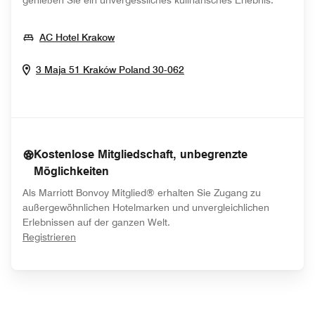
genießen Sie ein unvergessliches kulinarisches Erlebnis.
Opens In New Window
AC Hotel Krakow
Opens In New Window
3 Maja 51
Kraków
Poland
30-062
Kostenlose Mitgliedschaft, unbegrenzte
Möglichkeiten
Als Marriott Bonvoy Mitglied® erhalten Sie Zugang zu
außergewöhnlichen Hotelmarken und unvergleichlichen
Erlebnissen auf der ganzen Welt.
opens in new window
Registrieren