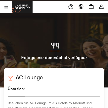
Skip to Content
Marriott Bonvoy
Menu öffnen
Fotogalerie demnächst verfügbar
AC Lounge
Übersicht
Besuchen Sie AC Lounge im AC Hotels by Marriott und