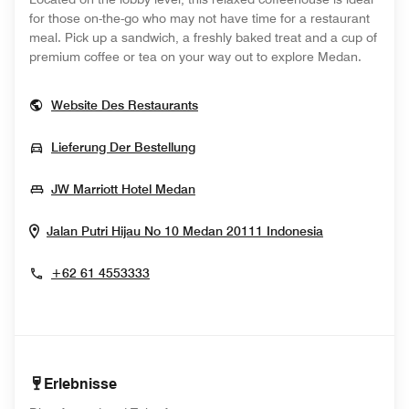
for those on-the-go who may not have time for a restaurant
meal. Pick up a sandwich, a freshly baked treat and a cup of
premium coffee or tea on your way out to explore Medan.
Opens In New Window
Website Des Restaurants
Opens In New Window
Lieferung Der Bestellung
Opens In New Window
JW Marriott Hotel Medan
Opens In N
Jalan Putri Hijau No 10
Medan 20111
Indonesia
+62 61 4553333
Erlebnisse