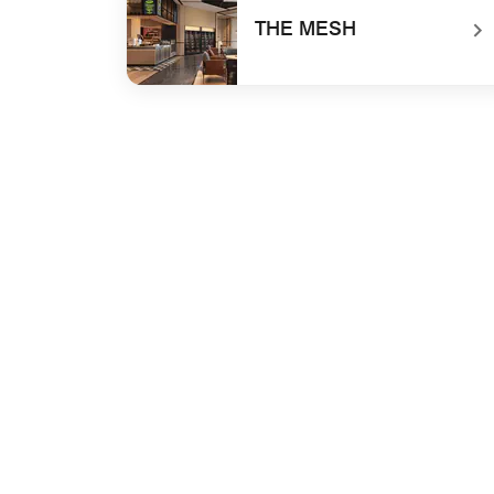
THE MESH
undefined THE MESH