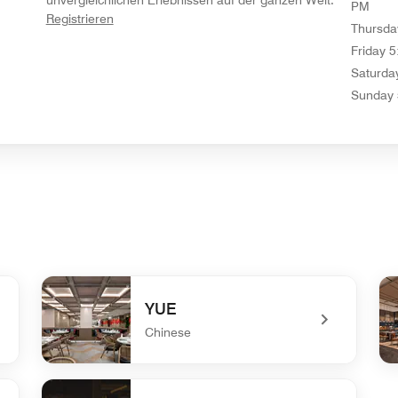
PM
opens in new window
Registrieren
Thursda
Friday
5
Saturda
Sunday
YUE
Chinese
undefined YUE
und