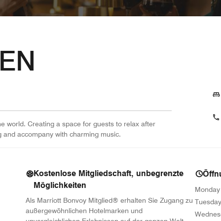
EN
e world. Creating a space for guests to relax after
ing and accompany with charming music.
Kostenlose Mitgliedschaft, unbegrenzte
Öffn
Möglichkeiten
Monday
Als Marriott Bonvoy Mitglied® erhalten Sie Zugang zu
Tuesda
außergewöhnlichen Hotelmarken und
Wednes
unvergleichlichen Erlebnissen auf der ganzen Welt.