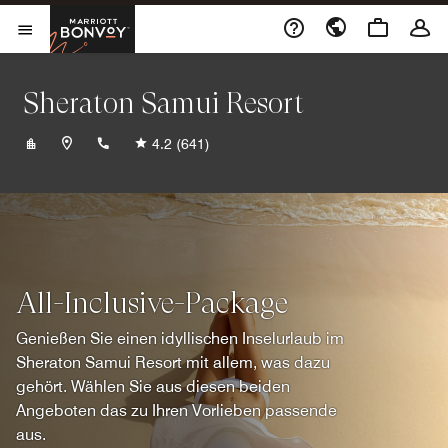
Skip to Content
Marriott Bonvoy
Menu öffnen
Sheraton Samui Resort
+6677422020
4.2
(641)
All-Inclusive-Package
Genießen Sie einen idyllischen Inselurlaub im
Sheraton Samui Resort mit allem, was dazu
gehört. Wählen Sie aus diesen beiden
Angeboten das zu Ihren Vorlieben passende
aus.