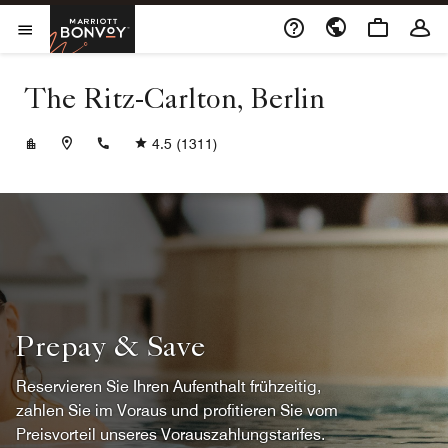
Skip to Content
Marriott Bonvoy
Menu öffnen
The Ritz-Carlton, Berlin
+4930337777
4.5
(1311)
Prepay & Save
Reservieren Sie Ihren Aufenthalt frühzeitig,
zahlen Sie im Voraus und profitieren Sie vom
Preisvorteil unseres Vorauszahlungstarifes.