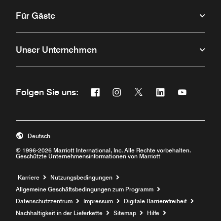
Für Gäste
Unser Unternehmen
Facebook
Instagram
Twitter
Linkedin
Youtube
Folgen Sie uns:
Öffnet ein neues Fenster
Öffnet ein neues Fenster
Öffnet ein neues Fenste
Öffnet ein neues 
Öffnet ein 
Deutsch
© 1996-2026 Marriott International, Inc. Alle Rechte vorbehalten.
Geschützte Unternehmensinformationen von Marriott
Öffnet ein neues Fenster
Karriere
Nutzungsbedingungen
Allgemeine Geschäftsbedingungen zum Programm
Datenschutzzentrum
Impressum
Digitale Barrierefreiheit
Nachhaltigkeit in der Lieferkette
Sitemap
Hilfe