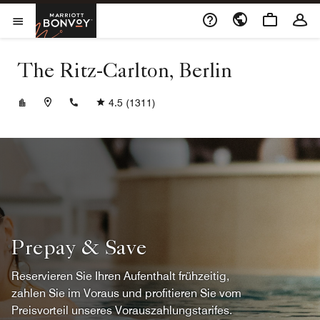
Skip to Content
Marriott Bonvoy
Menu öffnen
The Ritz-Carlton, Berlin
+4930337777
4.5
(1311)
Prepay & Save
Reservieren Sie Ihren Aufenthalt frühzeitig,
zahlen Sie im Voraus und profitieren Sie vom
Preisvorteil unseres Vorauszahlungstarifes.