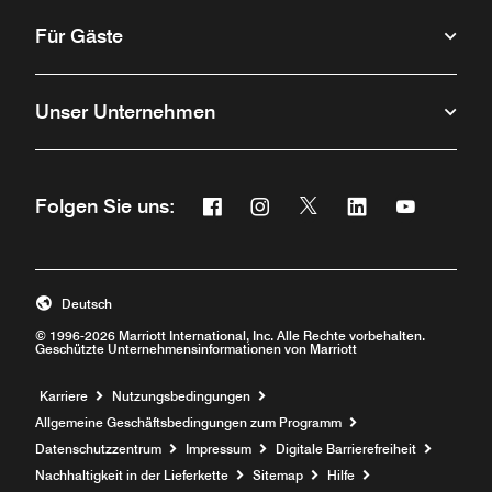
Für Gäste
Unser Unternehmen
Facebook
Instagram
Twitter
Linkedin
Youtube
Folgen Sie uns:
Öffnet ein neues Fenster
Öffnet ein neues Fenster
Öffnet ein neues Fenste
Öffnet ein neues 
Öffnet ein 
Deutsch
© 1996-2026 Marriott International, Inc. Alle Rechte vorbehalten.
Geschützte Unternehmensinformationen von Marriott
Öffnet ein neues Fenster
Karriere
Nutzungsbedingungen
Allgemeine Geschäftsbedingungen zum Programm
Datenschutzzentrum
Impressum
Digitale Barrierefreiheit
Nachhaltigkeit in der Lieferkette
Sitemap
Hilfe