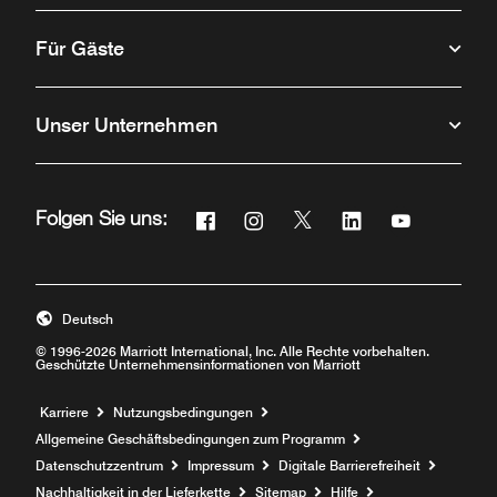
Für Gäste
Unser Unternehmen
Facebook
Instagram
Twitter
Linkedin
Youtube
Folgen Sie uns:
Öffnet ein neues Fenster
Öffnet ein neues Fenster
Öffnet ein neues Fenster
Öffnet ein neues F
Öffnet ein n
Deutsch
© 1996-2026 Marriott International, Inc. Alle Rechte vorbehalten.
Geschützte Unternehmensinformationen von Marriott
Öffnet ein neues Fenster
Karriere
Nutzungsbedingungen
Allgemeine Geschäftsbedingungen zum Programm
Datenschutzzentrum
Impressum
Digitale Barrierefreiheit
Nachhaltigkeit in der Lieferkette
Sitemap
Hilfe