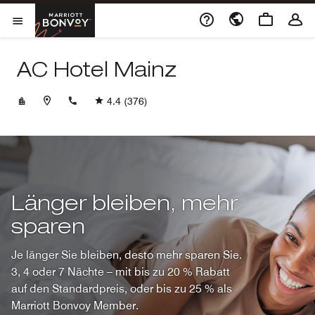
Skip to Content
Marriott Bonvoy
Menu öffnen
AC Hotel Mainz
+49613126790
4.4
(376)
Länger bleiben, mehr
sparen
Je länger Sie bleiben, desto mehr sparen Sie.
3, 4 oder 7 Nächte – mit bis zu 20 % Rabatt
auf den Standardpreis, oder bis zu 25 % als
Marriott Bonvoy Member.