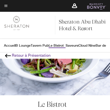
Skip
Skip
to
to
Texte du menu
main
main
content
Sheraton Abu Dhabi
content
Hotel & Resort
Accueil
B Lounge
Tavern Pub
Le Bistrot
Saveurs
Cloud Nine
Bar de la
Retour à Présentation
Le Bistrot