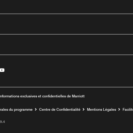
edin
Youtube
enêtre
velle fenêtre
une nouvelle fenêtre
Ouvre une nouvelle fenêtre
Informations exclusives et confidentielles de Marriott
érales du programme
Centre de Confidentialité
Mentions Légales
Facili
9.4