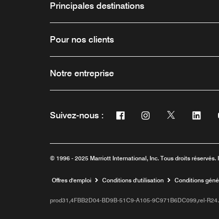
Principales destinations
Pour nos clients
Notre entreprise
Facebook
Instagram
Twitter
Link
Suivez-nous :
Ouvre une nouvelle fenêtre
Ouvre une nouvelle f
Ouvre une nou
Ouvre 
© 1996 - 2025 Marriott International, Inc. Tous droits réservés. 
Ouvre une nouvelle fenêtre
Offres d'emploi
Conditions d'utilisation
Conditions gén
prod31,4FBB2D04-BD9B-51C9-A105-9C971B6DC099,rel-R24.