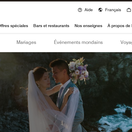
Aide
Français
voy
ffres spéciales
Bars et restaurants
Nos enseignes
À propos de 
Mariages
Événements mondains
Voya