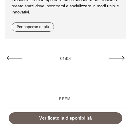
creato spazi dove incontrarsi e socializzare in modi unici e
innovativi.
Per saperne di più
01
/
03
Precedente
Succes
PREMI
Verificate la disponibilità
Green Key