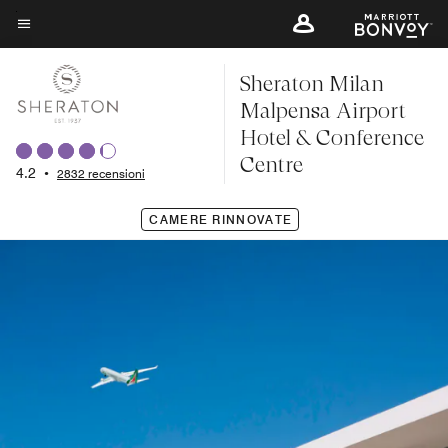
Skip
to
Testo del menu
main
Sheraton Milan
content
Malpensa Airport
Hotel & Conference
Centre
4.2
•
2832 recensioni
CAMERE RINNOVATE