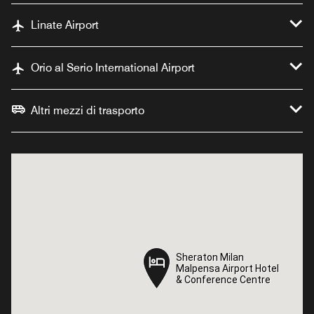
Linate Airport
Orio al Serio International Airport
Altri mezzi di trasporto
Sheraton Milan
Sheraton Milan
Malpensa Airport Hotel
Malpensa Airport Hotel
& Conference Centre
& Conference Centre