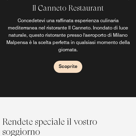
Il Canneto Restaurant
Monterosa Bar
Il Monterosa Bar è un bar presso l'aeroporto di Malpensa
Concedetevi una raffinata esperienza culinaria
mediterranea nel ristorante Il Canneto. Inondato di luce
noto per sfiziose proposte gastronomiche e un'ampia
naturale, questo ristorante presso l'aeroporto di Milano
selezione di cocktail. Propone anche un menu "Tarda
Malpensa è la scelta perfetta in qualsiasi momento della
notte" per venire incontro alle esigenze dei viaggiatori in
qualsiasi momento della giornata.
giornata.
Scoprite
Scoprite
Rendete speciale il vostro
soggiorno