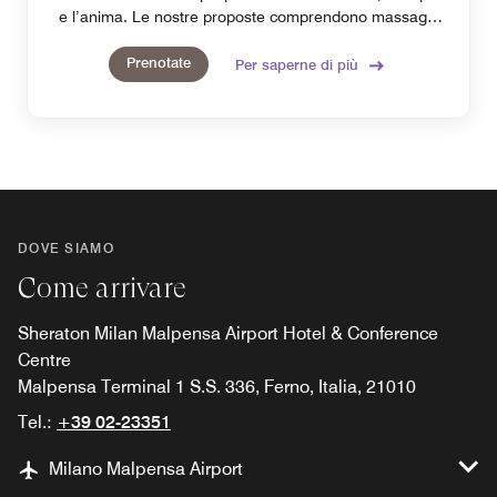
e l’anima. Le nostre proposte comprendono massaggi
per tutto il corpo, terapie asiatiche, trattamenti idratanti
Prenotate
per il viso, terapie high-tech e servizi di bellezza.
Per saperne di più
DOVE SIAMO
Come arrivare
Sheraton Milan Malpensa Airport Hotel & Conference
Centre
Malpensa Terminal 1 S.S. 336, Ferno, Italia, 21010
Tel.:
+39 02-23351
Milano Malpensa Airport