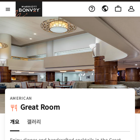
Skip to Content
Marriott Bonvoy
메뉴 열기
AMERICAN
Great Room
개요
갤러리
Enjoy dinner and handcrafted cocktails in the Great