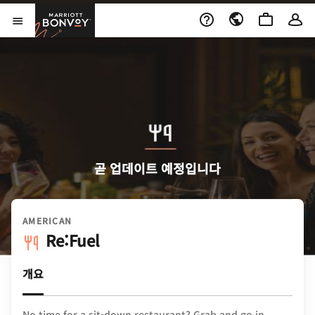
Skip to Content
Marriott Bonvoy
메뉴 열기
곧 업데이트 예정입니다
AMERICAN
Re:Fuel
개요
No time for a sit-down restaurant? Grab and go in