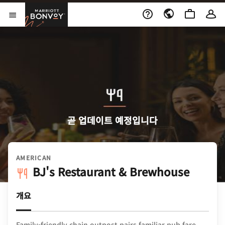
Skip to Content
Marriott Bonvoy
메뉴 열기
곧 업데이트 예정입니다
AMERICAN
BJ's Restaurant & Brewhouse
개요
Family-friendly chain outpost pairs familiar pub fare