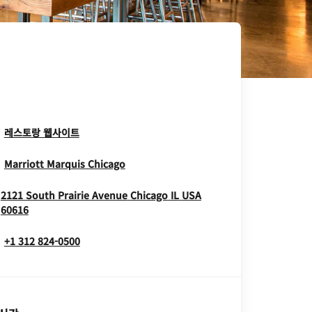
Opens In New Window
레스토랑 웹사이트
Opens In New Window
Marriott Marquis Chicago
2121 South Prairie Avenue
Chicago
IL
USA
Opens In New Window
60616
+1 312 824-0500