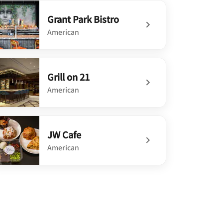
Grant Park Bistro
American
defined Grant Park Bistro
Grill on 21
American
efined Grill on 21
JW Cafe
American
defined JW Cafe