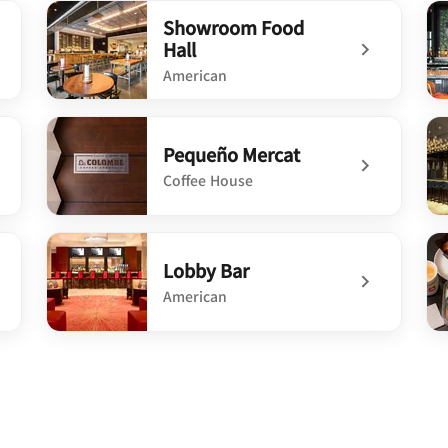
Showroom Food
Hall
American
undefined Showroom Food Hall
un
Pequeño Mercat
Coffee House
undefined Pequeño Mercat
und
Lobby Bar
American
undefined Lobby Bar
un