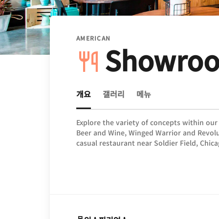
AMERICAN
Showroo
개요
갤러리
메뉴
Explore the variety of concepts within o
Beer and Wine, Winged Warrior and Revolut
casual restaurant near Soldier Field, Chic