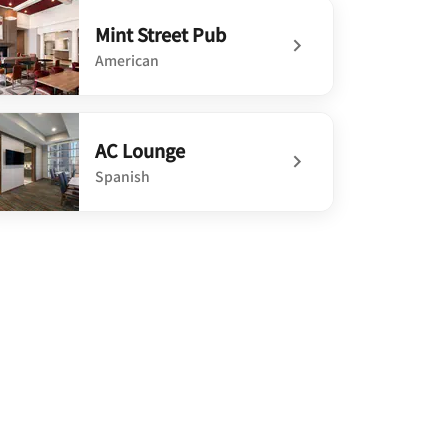
Mint Street Pub
American
defined Mint Street Pub
AC Lounge
Spanish
defined AC Lounge