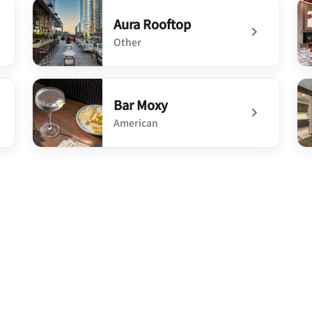
Aura Rooftop
Other
undefined Aura Rooftop
un
Bar Moxy
American
undefined Bar Moxy
un