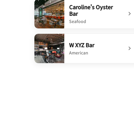
Caroline's Oyster
Bar
Seafood
undefined Caroline's Oyster Bar
W XYZ Bar
American
undefined W XYZ Bar