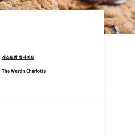
Opens In New Window
레스토랑 웹사이트
Opens In New Window
The Westin Charlotte