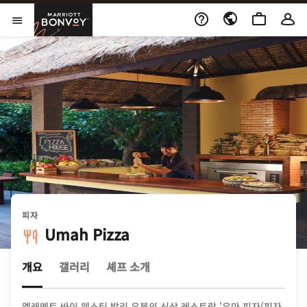
Skip to Content
Marriott Bonvoy
메뉴 열기
피자
Umah Pizza
개요
갤러리
셰프 소개
엘레멘트 바이 웨스틴 발리 우붓의 신상 레스토랑 '우마 피자(피자