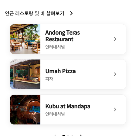
인근 레스토랑 및 바 살펴보기
Andong Teras
Restaurant
인터내셔널
undefined Andong Teras Restaurant
Umah Pizza
피자
undefined Umah Pizza
Kubu at Mandapa
인터내셔널
undefined Kubu at Mandapa