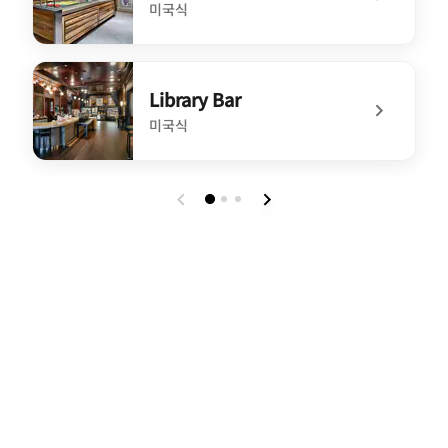
미국식
undefined Hudson Market
Library Bar
미국식
undefined Library Bar