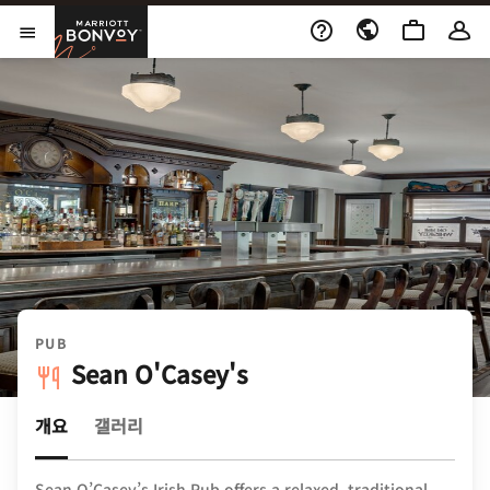
Skip to Content
Marriott Bonvoy
메뉴 열기
PUB
Sean O'Casey's
개요
갤러리
Sean O’Casey’s Irish Pub offers a relaxed, traditional