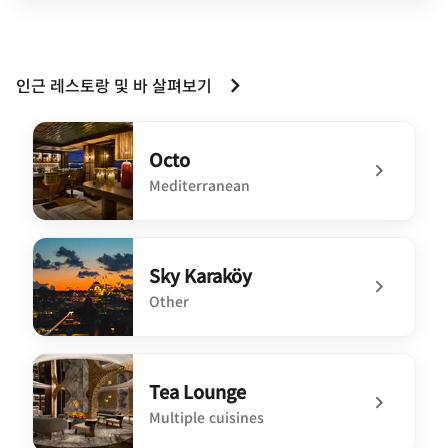
인근 레스토랑 및 바 살펴보기
Octo
Mediterranean
undefined Octo
Sky Karaköy
Other
undefined Sky Karaköy
Tea Lounge
Multiple cuisines