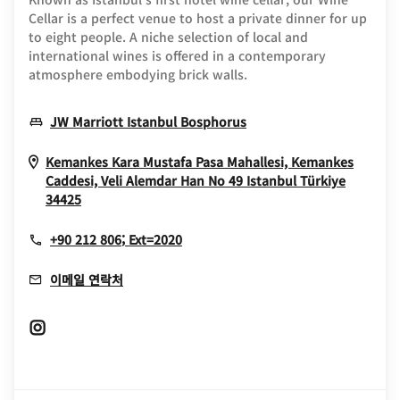
Cellar is a perfect venue to host a private dinner for up
to eight people. A niche selection of local and
international wines is offered in a contemporary
atmosphere embodying brick walls.
Opens In New Window
JW Marriott Istanbul Bosphorus
Kemankes Kara Mustafa Pasa Mahallesi, Kemankes
Caddesi, Veli Alemdar Han No 49
Istanbul
Türkiye
Opens In New Window
34425
+90 212 806; Ext=2020
이메일 연락처
Opens In New Window