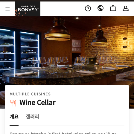
Skip to Content
Marriott Bonvoy
메뉴 열기
MULTIPLE CUISINES
Wine Cellar
개요
갤러리
Known as Istanbul's first hotel wine cellar, our Wine