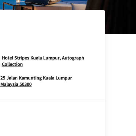
Hotel Stripes Kuala Lumpur, Autograph
Opens In New Window
Collection
25 Jalan Kamunting
Kuala Lumpur
Opens In New Window
Malaysia
50300