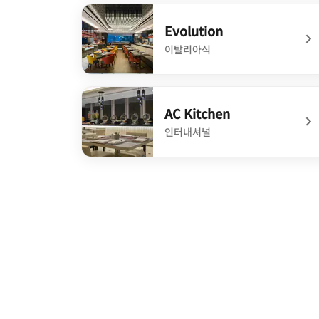
undefined Essence
Evolution
이탈리아식
undefined Evolution
AC Kitchen
인터내셔널
undefined AC Kitchen