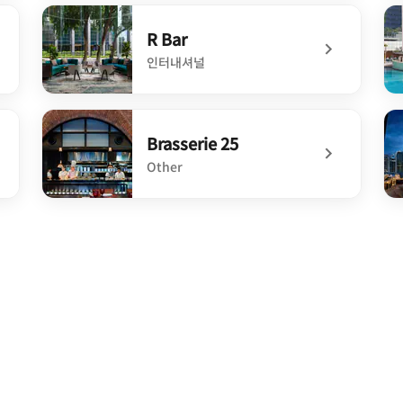
undefined Pavilions Lounge
un
R Bar
인터내셔널
undefined R Bar
un
Brasserie 25
Other
undefined Brasserie 25
un