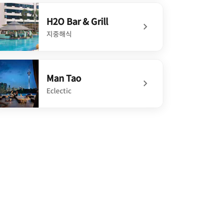
defined Celestial Court
H2O Bar & Grill
지중해식
defined H2O Bar & Grill
Man Tao
Eclectic
defined Man Tao