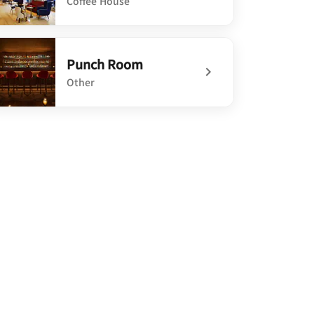
Coffee House
defined Café Doney
Punch Room
Other
defined Punch Room