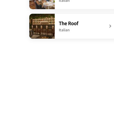
Italian
undefined Restaurant Doney
The Roof
Italian
undefined The Roof