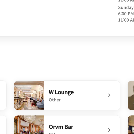
Sunday
6:00 PM
11:00 
W Lounge
Other
undefined W Lounge
und
Orvm Bar