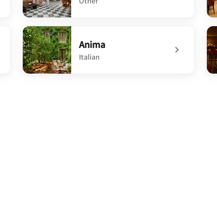
Other
undefined Orvm Bar
un
Anima
Italian
undefined Anima
un