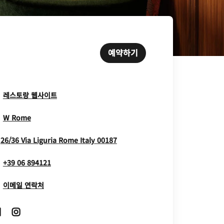
예약하기
Opens In New Window
레스토랑 웹사이트
Opens In New Window
W Rome
Opens In New Window
26/36 Via Liguria
Rome
Italy
00187
+39 06 894121
이메일 연락처
Opens In New Window
Opens In New Window