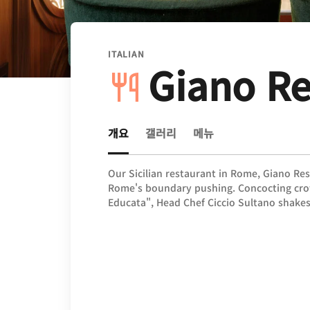
ITALIAN
Giano Re
개요
갤러리
메뉴
Our Sicilian restaurant in Rome, Giano Re
Rome's boundary pushing. Concocting crowd
Educata", Head Chef Ciccio Sultano shakes 