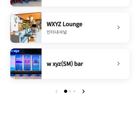
undefined Dish
WXYZ Lounge
인터내셔널
undefined WXYZ Lounge
w xyz(SM) bar
undefined w xyz(SM) bar