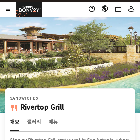
Skip to Content
Marriott Bonvoy
메뉴 열기
SANDWICHES
Rivertop Grill
개요
갤러리
메뉴
Stop by Rivertop Grill restaurant in San Antonio, where