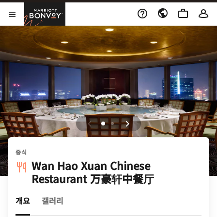
Skip to Content
Marriott Bonvoy
메뉴 열기
중식
Wan Hao Xuan Chinese
Restaurant 万豪轩中餐厅
개요
갤러리