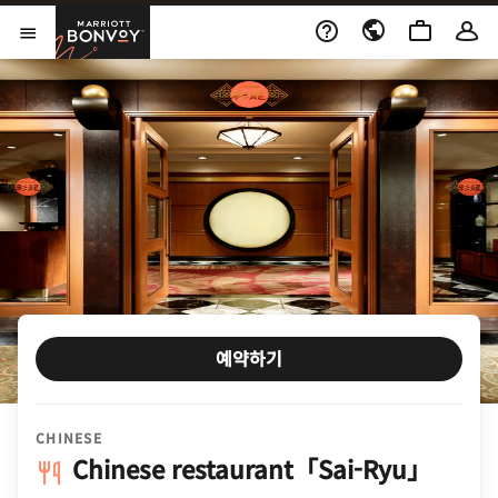
Skip to Content
Marriott Bonvoy
메뉴 열기
예약하기
CHINESE
Chinese restaurant「Sai-Ryu」