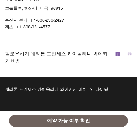
호놀룰루, 하와이, 미국, 96815
수신자 부담:
+1-888-236-2427
팩스:
+1 808-931-4577
페이스
인
팔로우하기
쉐라톤 프린세스 카이울라니 와이키
키 비치
쉐라톤 프린세스 카이울라니 와이키키 비치
다이닝
투숙객용
예약 가능 여부 확인