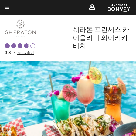
Skip
to
메뉴 텍스트
main
쉐라톤 프린세스 카
content
이울라니 와이키키
비치
3.8
•
4865 후기