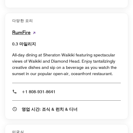
다양한 요리
RumFire
0.3 마일리지
All-day dining at Sheraton Waikiki featuring spectacular
views of Waikiki and Diamond Head. Enjoy tantalizingly
creative dishes and sip on a beverage as you watch the
sunset in our popular open-air, oceanfront restaurant.
+1 808-931-8641
영업 시간: 조식 & 런치 & 디너
미국식