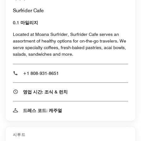
Surfrider Cafe
0.1 마일리지
Located at Moana Surfrider, Surfrider Cafe serves an
assortment of healthy options for on-the-go travelers. We
serve specialty coffees, fresh-baked pastries, acai bowls,
salads, sandwiches and more.
+1 808-931-8651
영업 시간: 조식 & 런치
드레스 코드: 캐주얼
시푸드