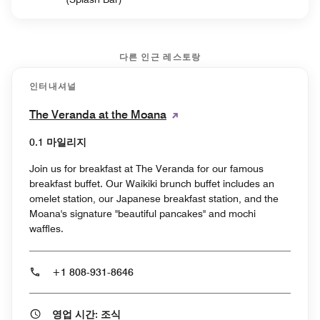
다른 인근 레스토랑
인터내셔널
The Veranda at the Moana
0.1 마일리지
Join us for breakfast at The Veranda for our famous
breakfast buffet. Our Waikiki brunch buffet includes an
omelet station, our Japanese breakfast station, and the
Moana's signature "beautiful pancakes" and mochi
waffles.
+1 808-931-8646
영업 시간: 조식