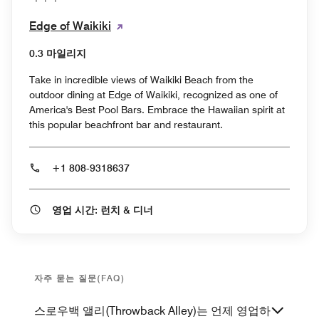
Edge of Waikiki
0.3 마일리지
Take in incredible views of Waikiki Beach from the
outdoor dining at Edge of Waikiki, recognized as one of
America's Best Pool Bars. Embrace the Hawaiian spirit at
this popular beachfront bar and restaurant.
+1 808-9318637
영업 시간: 런치 & 디너
자주 묻는 질문(FAQ)
스로우백 앨리(Throwback Alley)는 언제 영업하