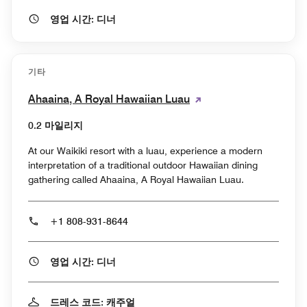
영업 시간: 디너
기타
Ahaaina, A Royal Hawaiian Luau
0.2 마일리지
At our Waikiki resort with a luau, experience a modern
interpretation of a traditional outdoor Hawaiian dining
gathering called Ahaaina, A Royal Hawaiian Luau.
+1 808-931-8644
영업 시간: 디너
드레스 코드: 캐주얼